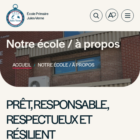
École Primaire
Ouvrez
Ouvri
Jules-Verne
la
la
barre
navig
d'outils
Notre école / à propos
du
d'accessibil
site
ACCUEIL
NOTRE ÉCOLE / À PROPOS
PRÊT, RESPONSABLE,
RESPECTUEUX ET
RÉSILIENT