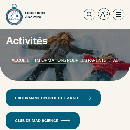
École Primaire
Ouvrez
Ouvri
Jules-Verne
la
la
barre
navig
d'outils
Activités
du
d'accessibil
site
ACCUEIL
INFORMATIONS POUR LES PARENTS
ACTIVIT
PROGRAMME SPORTIF DE KARATÉ
CLUB DE MAD SCIENCE