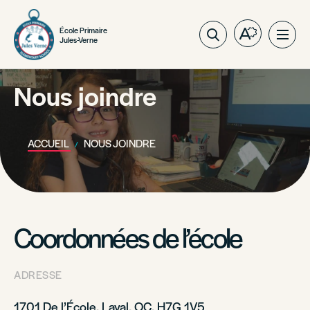
École Primaire
Ouvrez
Ouvri
Jules-Verne
la
la
barre
navig
d'outils
Nous joindre
du
d'accessibil
site
ACCUEIL
NOUS JOINDRE
Coordonnées de l’école
ADRESSE
1701 De l’École, Laval, QC, H7G 1V5